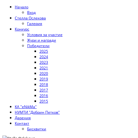
Начало
Вход
Стелла Ослекова
Галерия
Конкурс
Условия за участие
Жури и награди
Победители
2025
2024
2023
2021
2020
2019
2018
2017
2016
2015
KA "eNikMa"
НУМТИ "Добрин Петков"
Дарения
Контакт
Бисквитки