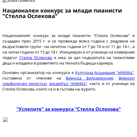
Национален конкурс за млади пианисти
"Стелла Ослекова"
Националният конкурс за млади пианисти "Стелла Ослекова" е
създаден през 2015 г. и се провежда всяка година с редуване на
възрастовите групи - на нечетни години от 7 до 10 и от 11 до 14 г., а
на четни години от 15 до 18 г. Иницииран е от ученици на клавирния
педагог
Стелла Ослекова
и има за цел подкрепата на талантливи
деца и младежи в развитието на тяхната бъдеща кариера.
Основен организатор на конкурса е
Kултурна Aсоциация "eNikMa"
,
съставена от членове на
Виенска филхармония
,
Виенски
симфоничен оркестър
,
ансамбъл "eNikMa"
, както и от ученици на
Стелла Ослекова, които са и в състава на журито.
"Успелите" за конкурса "Стелла Ослекова"