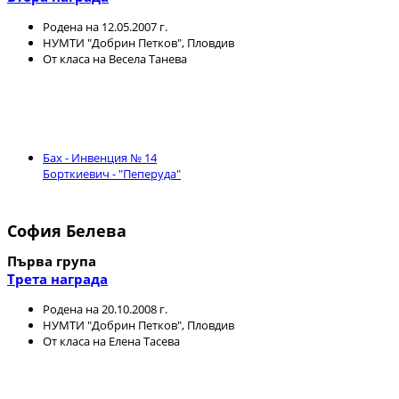
Роденa на 12.05.2007 г.
НУМТИ "Добрин Петков", Пловдив
От класа на Весела Танева
Бах - Инвенция № 14
Борткиевич - "Пеперуда"
София Белева
Първа група
Трета награда
Родена на 20.10.2008 г.
НУМТИ "Добрин Петков", Пловдив
От класа на Елена Тасева