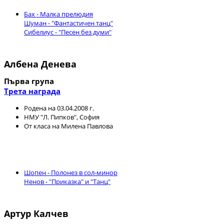
Бах - Малка прелюдия
Шуман - "Фантастичен танц"
Сибелиус - "Песен без думи"
Албена Денева
Първа група
Трета награда
Родена на 03.04.2008 г.
НМУ "Л. Пипков", София
От класа на Милена Павлова
Шопен - Полонез в сол-минор
Ненов - "Приказка" и "Танц"
Артур Калчев