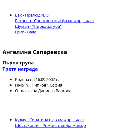
Бах - Прелюд № 5
Бетовен - Сонатина във фа-мажор, I част
Шуман - "Първа загуба"
Григ - Валс
Ангелина Сапаревска
Първа група
Трета награда
Родена на 16.09.2007 г.
НМУ "Л. Пипков", София
От класа на Даниела Васкова
Кулау - Сонатина в до-мажор, I част
Шостакович - Романс във фа-мажор