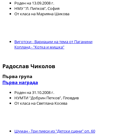
Роден на 13.09.2008 г.
НМУ "Л. Пипков", София
От класа на Марияна Шикова
Виготски - Вариации на тема от Паганини
Копланд - "Котка и мишка"
Радослав Чиколов
Първа група
Първа награда
Роден на 31.10.2008 г.
НУМТИ "Добрин Петков", Пловдив
От класа на Светлана Косева
Шуман - Три пиеси из "Детски сцени" оп. 60