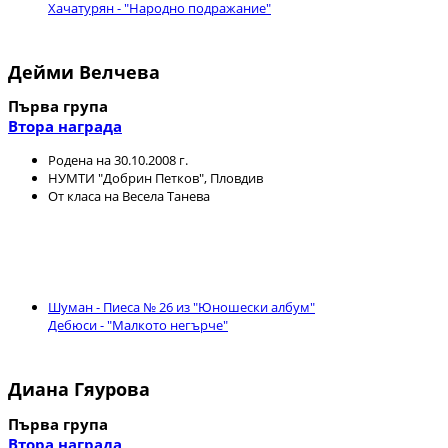
Хачатурян - "Народно подражание"
Дейми Велчева
Първа група
Втора награда
Родена на 30.10.2008 г.
НУМТИ "Добрин Петков", Пловдив
От класа на Весела Танева
Шуман - Пиеса № 26 из "Юношески албум"
Дебюси - "Малкото негърче"
Диана Гяурова
Първа група
Втора награда