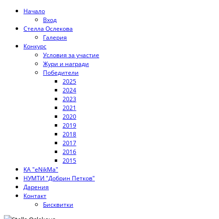
Начало
Вход
Стелла Ослекова
Галерия
Конкурс
Условия за участие
Жури и награди
Победители
2025
2024
2023
2021
2020
2019
2018
2017
2016
2015
KA "eNikMa"
НУМТИ "Добрин Петков"
Дарения
Контакт
Бисквитки