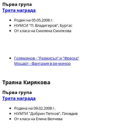
Първа група
Трета награда
Роден на 05.05.2008 г.
НУМСИ "П. Владигеров", Бургас
От класа на Смилена Смилкова
Големинов - "Размисъл" и "Фреска"
Моцарт - Фантазия в ре-минор
Траяна Кирякова
Първа група
Трета награда
Родена на 09.02.2008 г.
НУМТИ "Добрин Петков", Пловдив
От класа на Елена Велчева