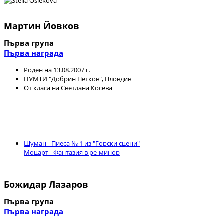
Мартин Йовков
Първа група
Първа награда
Роден на 13.08.2007 г.
НУМТИ "Добрин Петков", Пловдив
От класа на Светлана Косева
Шуман - Пиеса № 1 из "Горски сцени"
Моцарт - Фантазия в ре-минор
Божидар Лазаров
Първа група
Първа награда