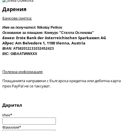
Дарения
Банкова сметка:
Име на получател:
Nikolay Petkov
Основание за плащане:
Конкурс "Стелла Ослекова"
Банка:
Erste Bank der österreichischen Sparkassen AG
Адрес:
Am Belvedere 1, 1100 Vienna, Austria
IBAN:
АТ582011131032452423
BIC:
GIBAATWWXXX
Полезна информация:
Плащанията направени с българска кредитна или дебитна карта
през PayPal не се таксуват.
Дарител
Име
*
Фамилия
*