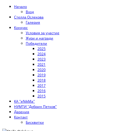
Начало
Вход
Стелла Ослекова
Галерия
Конкурс
Условия за участие
Жури и награди
Победители
2025
2024
2023
2021
2020
2019
2018
2017
2016
2015
KA "eNikMa"
НУМТИ "Добрин Петков"
Дарения
Контакт
Бисквитки