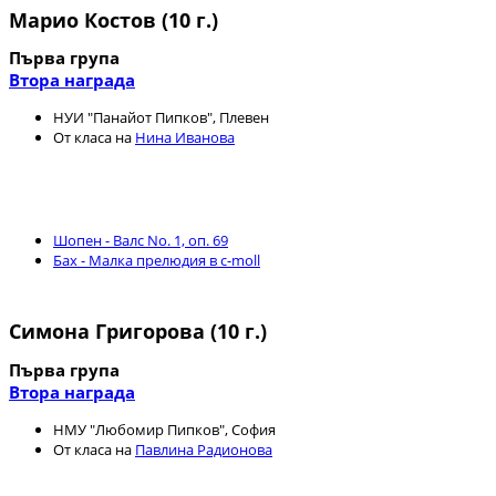
Марио Костов (10 г.)
Първа група
Втора награда
НУИ "Панайот Пипков", Плевен
От класа на
Нина Иванова
Шопен - Валс No. 1, оп. 69
Бах - Малка прелюдия в c-moll
Симона Григорова (10 г.)
Първа група
Втора награда
НМУ "Любомир Пипков", София
От класа на
Павлина Радионова