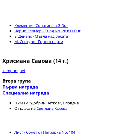
Клементи - Сонатина в G-Dur
Черни-Гермер - Етюд No. 28 в D-Dur
Е. Дейвис - Мъгла над реката
М. Сентурк - Горско парти
Хрисиана Савова (14 г.)
kampungbet
Втора група
Първа награда
Специална награда
НУМТИ "Добрин Петков", Пловдив
От класа на
Светлана Косева
Лист - Сонет от Петрарка No. 104