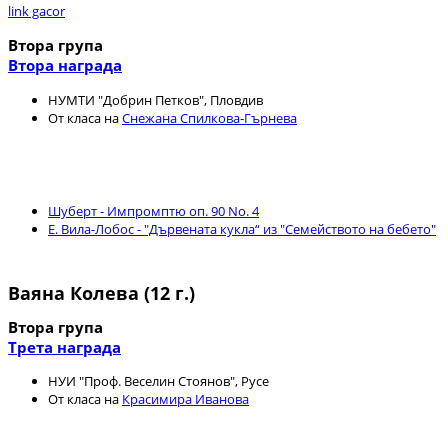
link gacor
Втора група
Втора награда
НУМТИ "Добрин Петков", Пловдив
От класа на
Снежана Спилкова-Гърнева
Шуберт - Импромптю оп. 90 No. 4
Е. Вила-Лобос - "Дървената кукла“ из "Семейството на бебето"
Ваяна Колева (12 г.)
Втора група
Трета награда
НУИ "Проф. Веселин Стоянов", Русе
От класа на
Красимира Иванова