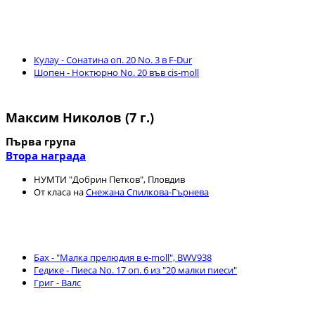
Кулау - Сонатина оп. 20 No. 3 в F-Dur
Шопен - Ноктюрно No. 20 във cis-moll
Максим Николов (7 г.)
Първа група
Втора награда
НУМТИ "Добрин Петков", Пловдив
От класа на
Снежана Спилкова-Гърнева
Бах - "Малка прелюдия в e-moll", BWV938
Гедике - Пиеса No. 17 оп. 6 из "20 малки пиеси"
Григ - Валс