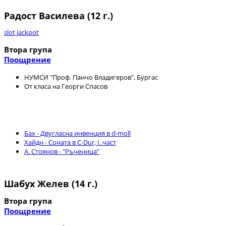
Радост Василева (12 г.)
slot jackpot
Втора група
Поощрение
НУМСИ "Проф. Панчо Владигеров", Бургас
От класа на Георги Спасов
Бах - Двугласна инвенция в d-moll
Хайдн - Соната в C-Dur, I. част
А. Стоянов - "Ръченица"
Шабух Желев (14 г.)
Втора група
Поощрение