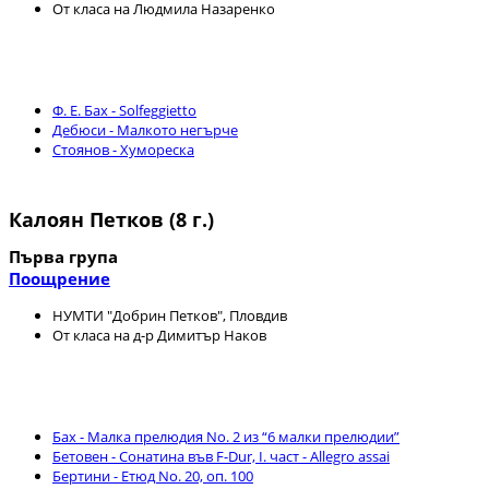
От класа на Людмила Назаренко
Ф. Е. Бах - Solfeggietto
Дебюси - Малкото негърче
Стоянов - Хумореска
Калоян Петков (8 г.)
Първа група
Поощрение
НУМТИ "Добрин Петков", Пловдив
От класа на д-р Димитър Наков
Бах - Малка прелюдия No. 2 из “6 малки прелюдии”
Бетовен - Сонатина във F-Dur, I. част - Allegro assai
Бертини - Eтюд No. 20, оп. 100