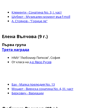
Клементи - Сонатина No. 3, I. част
Шуберт - Музикален момент във f-moll
А. Стоянов - "Горице ле"
Елена Вълчова (9 г.)
Първа група
Трета награда
НМУ "Любомир Пипков", София
От класа на
д-р Явор Русев
Бах - Малка прелюдия No. 13
Моцарт - Виенска сонатина No. 4, III. част
Беркович - Вариации