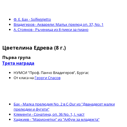
Ф. Е. Бах - Solfeggietto
Владигеров - Акварели: Малък прелюд оп. 37, No. 1
A. Стоянов - Ръченица из 8 пиеси за пиано
Цветелина Едрева (8 г.)
Първа група
Трета награда
НУМСИ ”Проф. Панчо Владигеров”, Бургас
От класа на
Георги Спасов
Бах - Малка прелюдия No. 2 в C-Dur из "Дванадесет малки
прелюдии и фугети"
Клементи - Сонатина, оп. 36 No. 1, I. част
Хаджиев - "Марионетки" из "Албум за младежта"