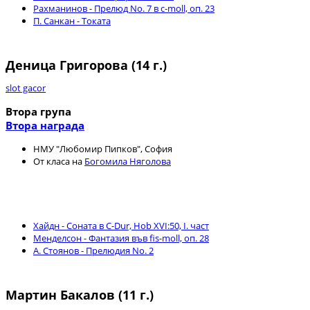
Рахманинов - Прелюд No. 7 в c-moll, оп. 23
П. Санкан - Токата
Деница Григорова (14 г.)
slot gacor
Втора група
Втора награда
НМУ "Любомир Пипков", София
От класа на
Богомила Няголова
Хайдн - Соната в C-Dur, Hob XVI:50, I. част
Менделсон - Фантазия във fis-moll, оп. 28
А. Стоянов - Прелюдия No. 2
Мартин Бакалов (11 г.)