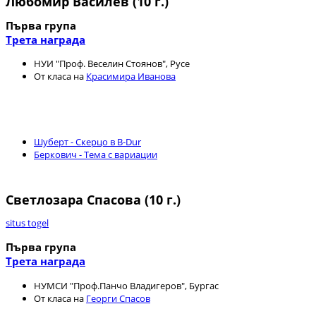
Любомир Василев (10 г.)
Първа група
Трета награда
НУИ "Проф. Веселин Стоянов", Русе
От класа на
Красимира Иванова
Шуберт - Скерцо в B-Dur
Беркович - Тема с вариации
Светлозара Спасова (10 г.)
situs togel
Първа група
Трета награда
НУМСИ "Проф.Панчо Владигеров", Бургас
От класа на
Георги Спасов