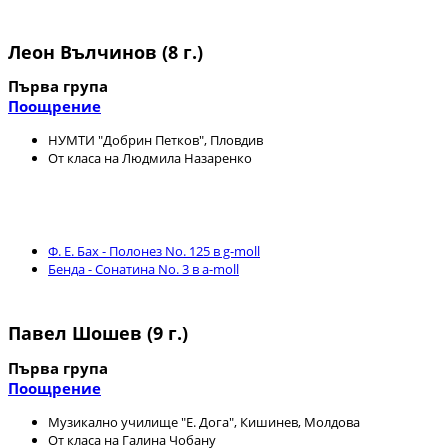
Леон Вълчинов (8 г.)
Първа група
Поощрение
НУМТИ "Добрин Петков", Пловдив
От класа на Людмила Назаренко
Ф. Е. Бах - Полонез No. 125 в g-moll
Бенда - Сонатина No. 3 в a-moll
Павел Шошев (9 г.)
Първа група
Поощрение
Музикално училище "Е. Дога", Кишинев, Молдова
От класа на Галина Чобану