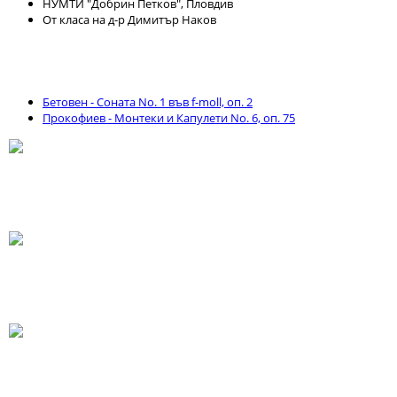
НУМТИ "Добрин Петков", Пловдив
От класа на д-р Димитър Наков
Бетовен - Соната No. 1 във f-moll, оп. 2
Прокофиев - Монтеки и Капулети No. 6, оп. 75