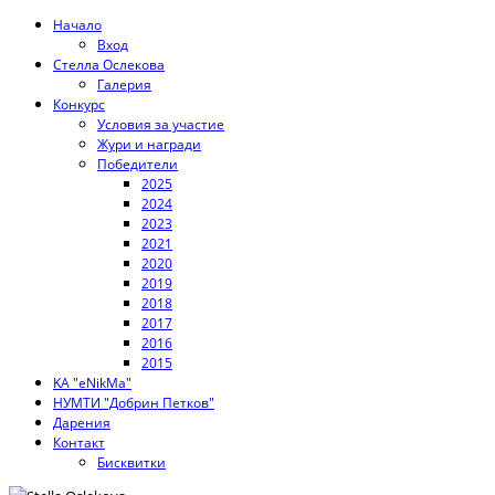
Начало
Вход
Стелла Ослекова
Галерия
Конкурс
Условия за участие
Жури и награди
Победители
2025
2024
2023
2021
2020
2019
2018
2017
2016
2015
KA "eNikMa"
НУМТИ "Добрин Петков"
Дарения
Контакт
Бисквитки