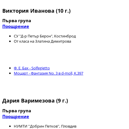
Виктория Иванова (10 г.)
Първа група
Поощрение
СУ "Д-р Петър Берон", Костинброд
От класа на Златина Димитрова
Ф. Е. Бах - Solfegietto
Моцарт - Фантазия No. 3 в d-moll, K.397
Дария Варимезова (9 г.)
Първа група
Поощрение
НУМТИ ''Добрин Петков'', Пловдив