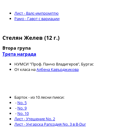
Лист - Валс-импромптю
Рамо - Гавот с вариации
Стелян Желев (12 г.)
Втора група
Трета награда
НУМСИ "Проф. Панчо Владигеров", Бургас
От класа на
Албена Кавърджикова
Барток - из 10 лесни пиеси:
-
No. 5
-
No. 9
-
No. 10
Лист - Утешение No. 2
Лист - Унгарска Рапсодия No. 3 в B-Dur