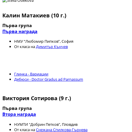
Калин Матакиев (10 г.)
Първа група
Първа награда
НМУ “Любомир Пипков”, София
От класа на
Димитър Кънчев
Глинка - Вариации
Дебюси - Doctor Gradus ad Parnassum
Виктория Сотирова (9 г.)
Първа група
Втора награда
НУМТИ "Добрин Петков", Пловдив
От класа на
Снежана Спилкова-Гърнева