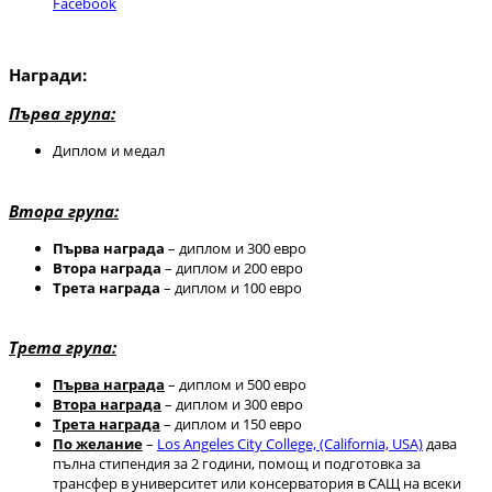
Facebook
Награди:
Първа група:
Диплом и медал
Втора група:
Първа награда
– диплом и 300 евро
Втора награда
– диплом и 200 евро
Трета награда
– диплом и 100 евро
Трета група:
Първа награда
– диплом и 500 евро
Втора награда
– диплом и 300 евро
Трета награда
– диплом и 150 евро
По желание
–
Los Angeles City College, (California, USA)
дава
пълна стипендия за 2 години, помощ и подготовка за
трансфер в университет или консерватория в САЩ на всеки