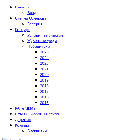
Начало
Вход
Стелла Ослекова
Галерия
Конкурс
Условия за участие
Жури и награди
Победители
2025
2024
2023
2021
2020
2019
2018
2017
2016
2015
KA "eNikMa"
НУМТИ "Добрин Петков"
Дарения
Контакт
Бисквитки