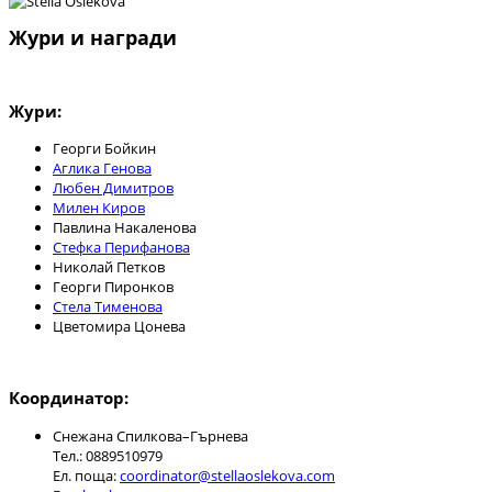
Жури и награди
Жури:
Георги Бойкин
Аглика Генова
Любен Димитров
Милен Киров
Павлина Накаленова
Стефка Перифанова
Николай Петков
Георги Пиронков
Стела Тименова
Цветомира Цонева
Координатор:
Снежана Спилкова–Гърнева
Тел.: 0889510979
Ел. поща: