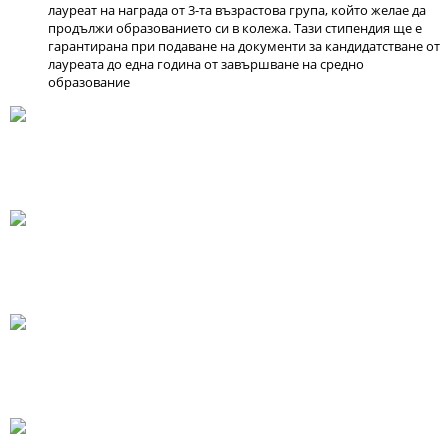
лауреат на награда от 3-та възрастова група, който желае да
продължи образованието си в колежа. Тази стипендия ще е
гарантирана при подаване на документи за кандидатстване от
лауреата до една година от завършване на средно
образование